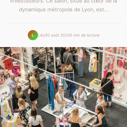
investisseurs. Ce salon, situé au cœur de la
dynamique métropole de Lyon, est...
Léo
30 août 2024
5 min de lecture
L