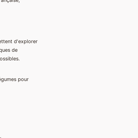
rançaise,
ttent d'explorer
iques de
ossibles.
 légumes pour
.