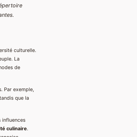
répertoire
antes.
sité culturelle.
euple. La
thodes de
s. Par exemple,
tandis que la
 influences
té culinaire
.