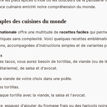
e les plats épicés d'Inde ou les douceurs de la pâtisserie f
ce culinaire enrichit notre compréhension du monde.
mples des cuisines du monde
rnationale
offre une multitude de
recettes faciles
qui perme
tiques sans complexité. Voici quelques recettes emblémat
ions, accompagnées d'instructions simples et de variantes p
ns
es tacos, vous aurez besoin de tortillas, de viande (ou de
tarienne), de salsa et d'avocat.
la viande de votre choix dans une poêle.
s tortillas.
que tortilla avec la viande, la salsa et l'avocat.
e, essayez d'ajouter du fromage frais ou des haricots noirs