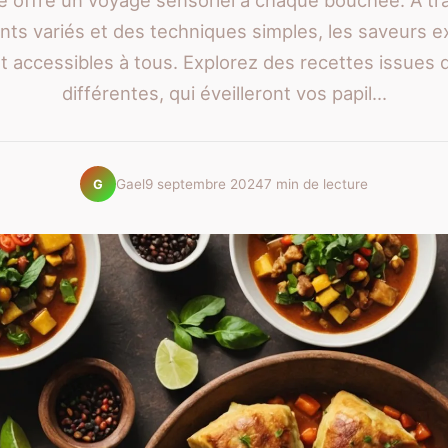
ne offre un voyage sensoriel à chaque bouchée. À tr
ents variés et des techniques simples, les saveurs e
 accessibles à tous. Explorez des recettes issues 
différentes, qui éveilleront vos papil...
Gael
9 septembre 2024
7 min de lecture
G