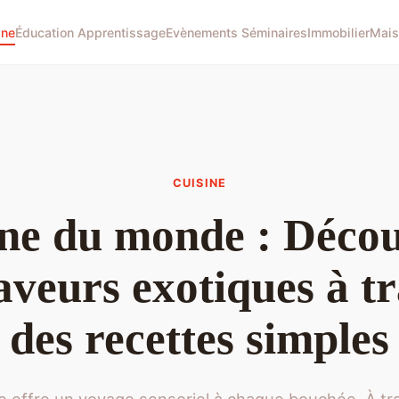
ine
Éducation Apprentissage
Evènements Séminaires
Immobilier
Mais
CUISINE
ne du monde : Déco
aveurs exotiques à t
des recettes simples