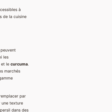
cessibles à
s de la cuisine
s peuvent
i les
et le
curcuma
.
les marchés
r gamme
 remplacer par
r une texture
persil dans des