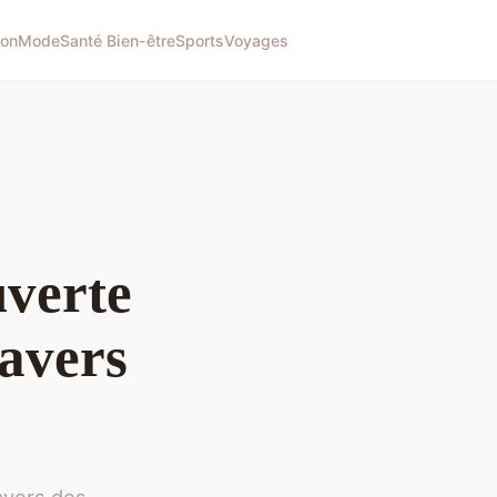
on
Mode
Santé Bien-être
Sports
Voyages
uverte
ravers