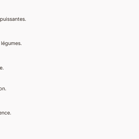
 puissantes.
 légumes.
e.
on.
ence.