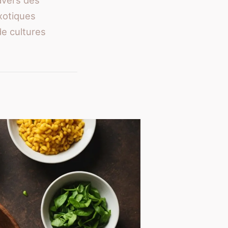
avers des
xotiques
de cultures