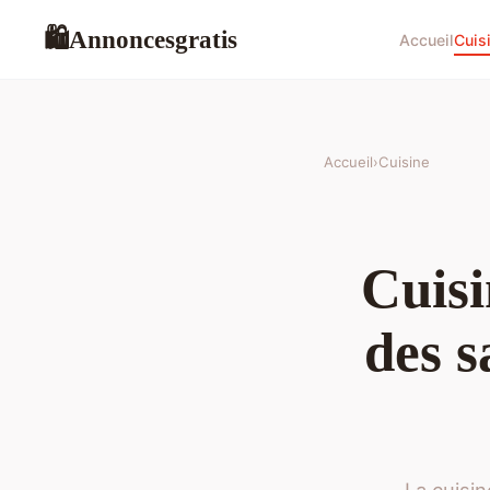
Annoncesgratis
🛍
Accueil
Cuis
Accueil
›
Cuisine
Cuisi
des s