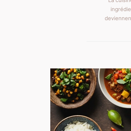
La cuisi
ingrédi
deviennent