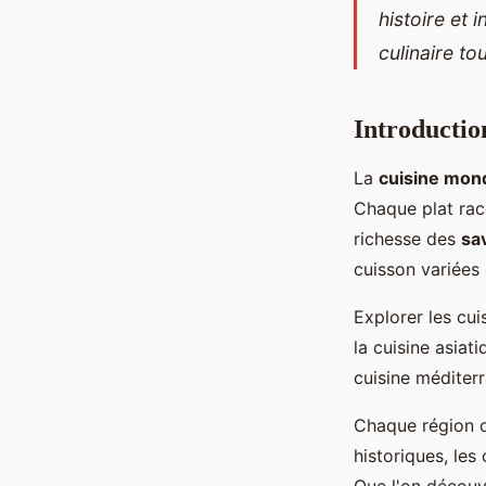
histoire et 
culinaire to
Introductio
La
cuisine mond
Chaque plat raco
richesse des
sa
cuisson variées 
Explorer les cu
la cuisine asiat
cuisine méditerr
Chaque région of
historiques, les